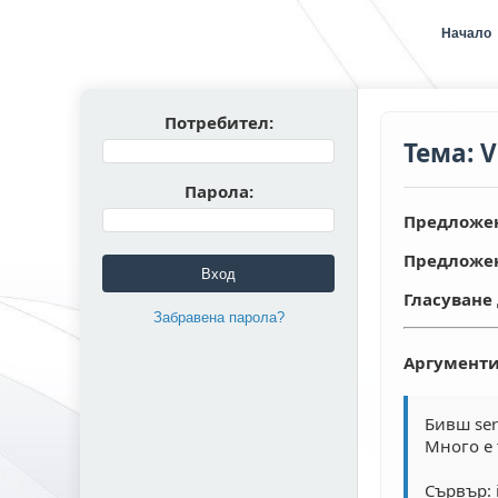
Начало
Потребител:
Тема: V
Парола:
Предложен
Предложен
Вход
Гласуване 
Забравена парола?
Аргументи
Бивш ser
Много е 
Сървър: i