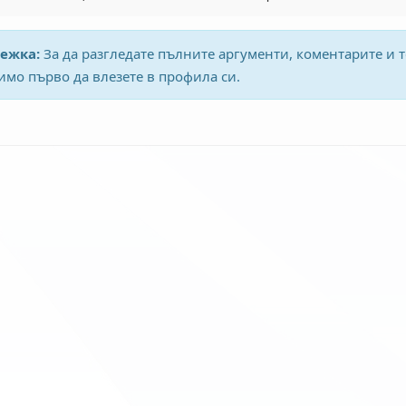
ежка:
За да разгледате пълните аргументи, коментарите и т
мо първо да влезете в профила си.