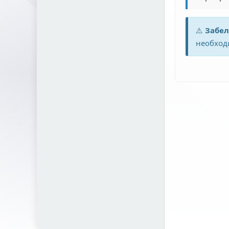
⚠️
Забел
необходи