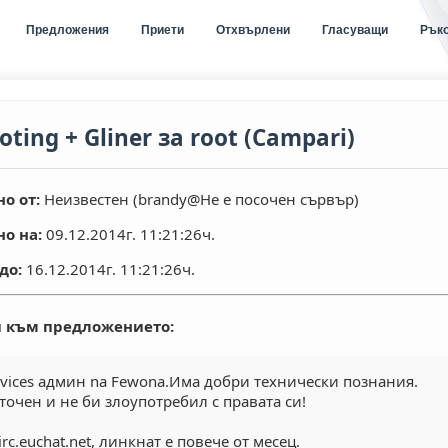
Предложения
Приети
Отхвърлени
Гласуващи
Рък
oting + Gliner за root (Campari)
о от:
Неизвестен (brandy@Не е посочен сървър)
о на:
09.12.2014г. 11:21:26ч.
до:
16.12.2014г. 11:21:26ч.
 към предложението:
vices админ na Fewona.Има добри технически познания.
точен и не би злоупотребил с правата си!
rc.euchat.net, линкнат е повече от месец.