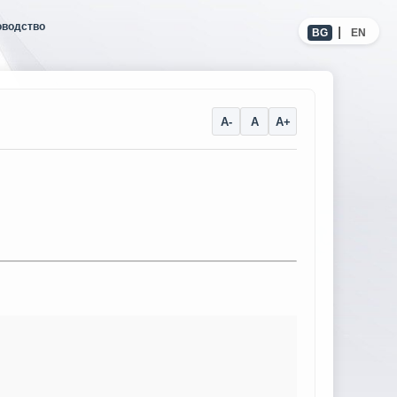
оводство
|
BG
EN
A-
A
A+