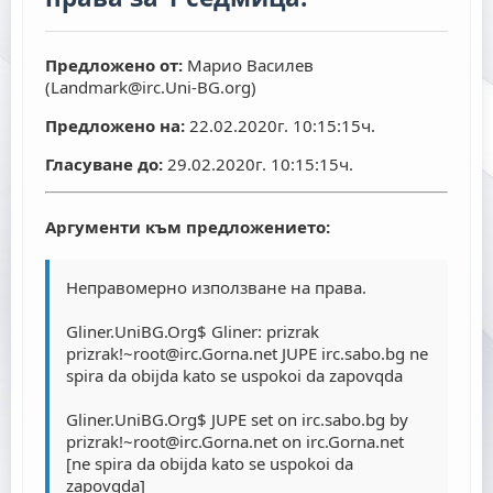
Предложено от:
Марио Василев
(
Landmark@irc.Uni-BG.org
)
Предложено на:
22.02.2020г. 10:15:15ч.
Гласуване до:
29.02.2020г. 10:15:15ч.
Аргументи към предложението:
Неправомерно използване на права.
Gliner.UniBG.Org$ Gliner: prizrak
prizrak!~root@irc.Gorna.net
JUPE irc.sabo.bg ne
spira da obijda kato se uspokoi da zapovqda
Gliner.UniBG.Org$ JUPE set on irc.sabo.bg by
prizrak!~root@irc.Gorna.net
on irc.Gorna.net
[ne spira da obijda kato se uspokoi da
zapovqda]