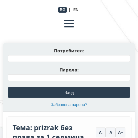
|
BG
EN
Потребител:
Парола:
Вход
Забравена парола?
Тема: prizrak без
A-
A
A+
права за 1 седмица.